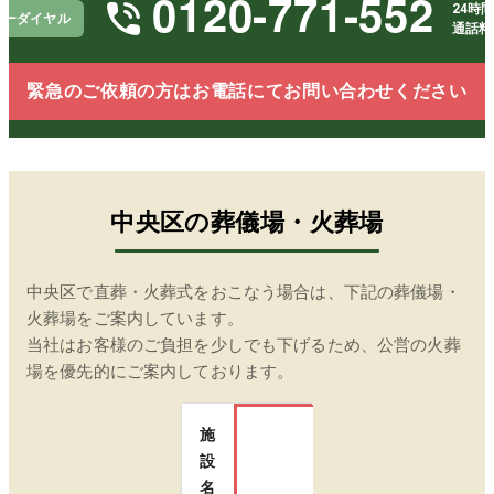
0120-771-552
24時間
リーダイヤル
通話料
緊急のご依頼の方はお電話にてお問い合わせください
中央区
の葬儀場・火葬場
中央区
で直葬・火葬式をおこなう場合は、下記の葬儀場・
火葬場をご案内しています。
当社はお客様のご負担を少しでも下げるため、公営の火葬
場を優先的にご案内しております。
施
設
瑞江葬儀所
名