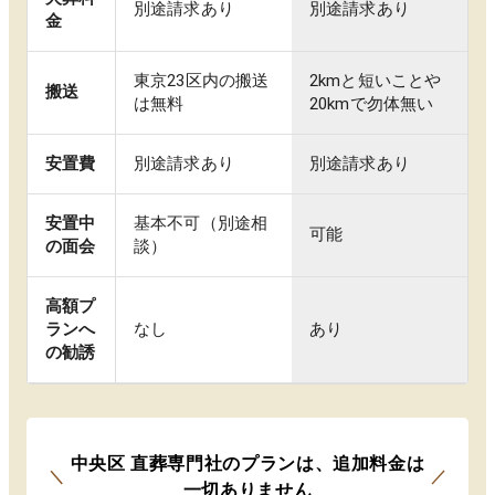
別途請求あり
別途請求あり
金
東京23区内の搬送
2kmと短いことや
搬送
は無料
20kmで勿体無い
安置費
別途請求あり
別途請求あり
安置中
基本不可（別途相
可能
の面会
談）
高額プ
ランへ
なし
あり
の勧誘
中央区
直葬専門社のプランは
、
追加料金は
＼
／
一切ありません