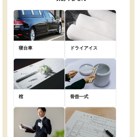
寝台車
ドライアイス
棺
骨壺一式