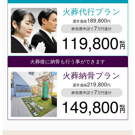
火葬代行プラン
189,800
通常価格
円
7
葬祭費申請で
万円還付
119,800
税込
円
火葬後に納骨も行う事ができます
火葬納骨プラン
219,800
通常価格
円
7
葬祭費申請で
万円還付
149,800
税込
円