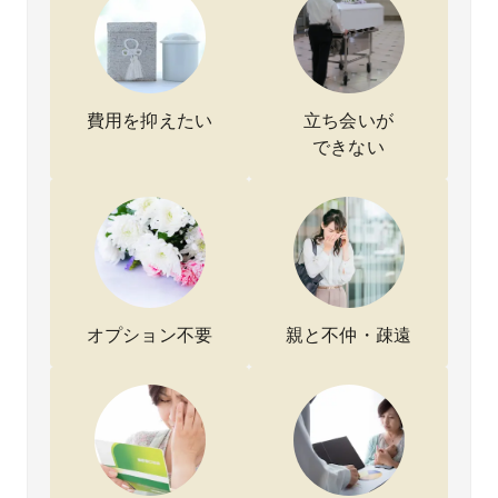
和感を
ただけ
手続き
いま
た。
覚えま
たのが
に不安
す。
母の
した。
ありが
が残
みを
その
たかっ
り、費
にで
後、直
たで
用も不
たこ
葬専門
す。
透明だ
に満
費用を抑えたい
立ち会いが
社さん
火葬か
ったた
して
できない
に相談
ら納骨
め決め
ます
したと
までま
かねて
ころ事
とめて
いまし
情を丁
対応し
たが、
寧に聞
ていた
こちら
いてく
だけた
は誠実
ださ
おかげ
で信頼
り、安
で、手
できま
置所の
続きも
した。
オプション不要
親と不仲・疎遠
変更か
スムー
限られ
ら火葬
ズに進
た時間
式まで
みまし
の中で
スムー
た。費
短時間
ズに対
用も想
の打ち
応して
像して
合わせ
いただ
いたよ
だけで
きまし
り抑え
済み、
た。
ること
しかも