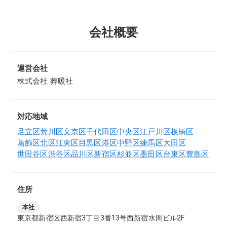
会社概要
運営会社
株式会社 葬暖社
対応地域
足立区
荒川区
文京区
千代田区
中央区
江戸川区
板橋区
葛飾区
北区
江東区
目黒区
港区
中野区
練馬区
大田区
世田谷区
渋谷区
品川区
新宿区
杉並区
墨田区
台東区
豊島区
住所
本社
東京都新宿区西新宿3丁目3番13号西新宿水間ビル2F