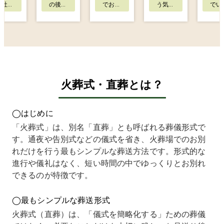
儀社さ
の後の
でお
う気持
でい
んに、
納骨先
り、何
ちが強
から
父を病
につい
度も足
く、他
用は
院から
てもど
を運ぶ
社と比
えて
安置所
うした
ことが
較した
しい
まで搬
らよい
難しい
上でこ
とい
送して
のか悩
状況で
ちらに
もの
いただ
んでい
した。
決めま
した
き、そ
まし
そのた
した。
こち
火葬式・直葬とは？
こから
た。
め、電
理由
は最
ゆっく
お墓も
話だけ
は、見
から
り葬儀
まだ決
で手続
積もり
要な
◯はじめに
社を決
まって
きや打
が一番
用を
めよう
おら
ち合わ
明確
とめ
「火葬式」は、別名「直葬」とも呼ばれる葬儀形式で
と思っ
ず、誰
せが完
で、不
示し
す。通夜や告別式などの儀式を省き、火葬場でのお別
ていま
に相談
結でき
明瞭な
くだ
した。
すれば
るかど
部分が
り、
れだけを行う最もシンプルな葬送方法です。形式的な
ところ
いいの
うかを
まった
うこ
進行や儀礼はなく、短い時間の中でゆっくりとお別れ
が、先
か分か
重視し
くなか
なく
できるのが特徴です。
方は私
らない
ていま
ったか
めら
たちが
状態だ
した。
らで
まし
そのま
ったの
相談し
す。
た。
◯最もシンプルな葬送形式
ま依頼
で不安
た際に
当日も
他社
するも
が大き
「必要
事前の
は「
火葬式（直葬）は、「儀式を簡略化する」ための葬儀
のだと
かった
な書類
説明通
低限