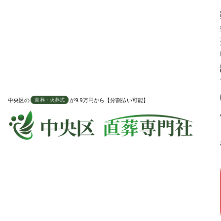
通夜・告別式なし、火葬のみを希望する方
中央区
火葬プラン
中央区
の
が9.9万円から【分割払い可能】
直葬・火葬式
直葬・火葬式に必要な項目を全て含んだプラン
99,800
葬祭費適用時の料金
葬祭費申請
7万
円引き
税込
169,800
円
通料価格
円
分割払い対応可能
対応地域や火葬場費用など、よくある質問を確認する