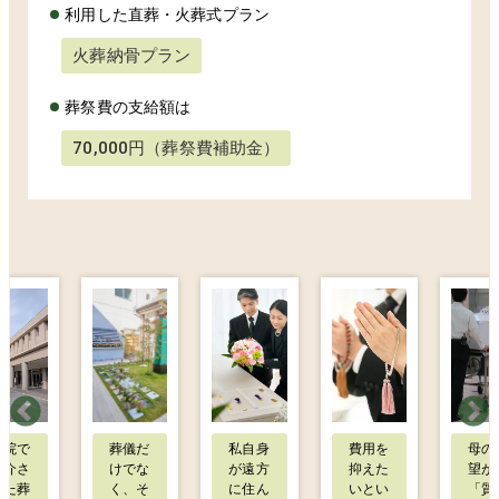
利用した直葬・火葬式プラン
火葬納骨プラン
葬祭費の支給額は
70,000円（葬祭費補助金）
病院で
葬儀だ
私自身
費用を
母の
紹介さ
けでな
が遠方
抑えた
望が
れた葬
く、そ
に住ん
いとい
「質