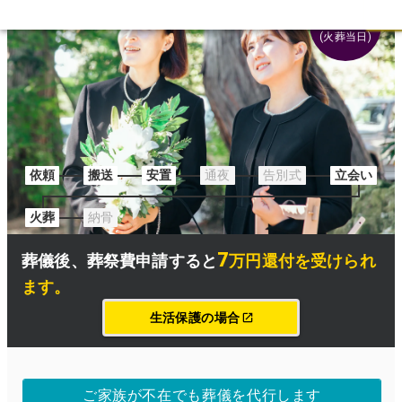
葬祭費の申請についてはこちら
約2時間
(火葬当日)
依頼
搬送
安置
通夜
告別式
立会い
火葬
納骨
7
葬儀後、
葬祭費申請
すると
万円還付を受けられ
ます
。
生活保護の場合
ご家族が不在でも葬儀を代行します