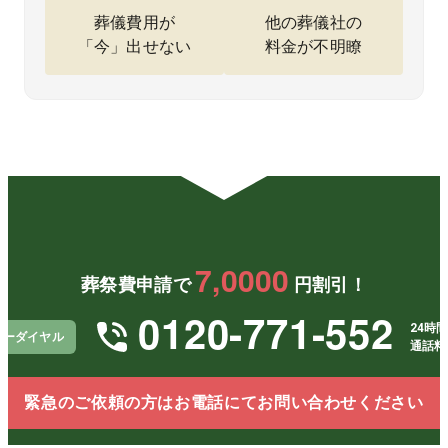
無理な
がで
費用が
葬儀費用が
他の葬儀社の
提案も
き、本
予算内
「今」出せない
料金が不明瞭
なく、
当に助
で収ま
こちら
かりま
ったの
の希望
した。
は本当
を尊重
に助か
して進
りまし
めてく
た。実
ださ
際に進
り、本
めてみ
当に助
ると連
かりま
絡もこ
した。
まめに
安心し
いただ
7,0000
て父を
け、不
葬祭費申請で
円割引！
見送る
安なく
ことが
任せら
0120-771-552
でき、
れまし
24時間
リーダイヤル
感謝し
た。距
通話料
ていま
離があ
す。
っても
安心し
緊急のご依頼の方はお電話にてお問い合わせください
てお願
いでき
ること