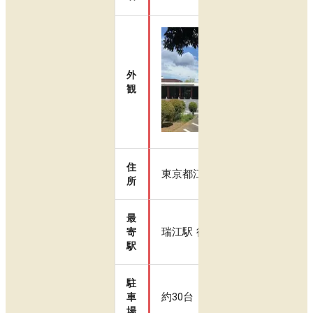
外
観
住
東京都江戸川区春江町3-26-1
所
最
瑞江駅 徒歩10分
寄
駅
駐
約30台
車
場