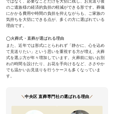
ではなく、必要なことだけを大切に残し、お見送り後
思って
です。
や流れ
りで、
は難
のご遺族様の経済的負担の軽減ができる形です。葬儀
いたよ
直葬専
をすべ
追加の
い」
うで、
門社さ
て電話
費用は
言わ
にかかる費用や時間の負担を抑えながらも、ご家族の
見積り
んに相
でご案
一切か
るこ
気持ちを大切にできる点が、多くの方に選ばれている
を提示
談して
内でき
から
があ
理由です。
され戸
みたと
ます」
ず、予
まし
惑いま
ころ、
と言っ
算通り
が、
した。
納骨先
ていた
に収ま
ちら
◯火葬式・直葬が選ばれる理由
私たち
につい
だき、
りまし
「こ
は火葬
ても一
さらに
た。
で十
また、近年では形式にとらわれず「静かに、心を込め
式で十
緒に考
「追加
経済的
可能
て見送りたい」という思いを重視する方が増え、火葬
分だと
えてく
費用は
に無理
す」
式を選ぶ方が年々増加しています。火葬前に短いお別
考えて
ださる
一切あ
をせず
言っ
いまし
とのこ
りませ
とも、
いた
れの時間を設けたり、お花を手向けるなど、ささやか
たが、
とで安
ん」と
心のこ
き安
でも温かいお見送りを行うケースも多くなっていま
「火葬
心しま
断言さ
もった
しま
す。
式には
した。
れたの
お別れ
た。
対応し
火葬だ
がとて
がで
当日
ていな
けでな
も安心
き、今
追加
い」の
く、そ
につな
でも
く、
一点張
の後の
がりま
「この
済的
中央区
直葬専門社の
選ばれる理由
＼
／
りで話
ことま
した。
選択で
も無
が進ま
で丁寧
他社で
よかっ
があ
ず、不
に説明
は遠方
た」と
ませ
安と違
してい
からの
感じて
でし