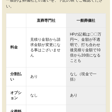
一般的な葬儀社との違いを、下記の表でご確認くださ
い。
直葬専門社
一般葬儀社
HPの記載は〇〇万
見積り金額から請
円〜。金額が不透
求金額が変更にな
明で、打ち合わせ
料金
る事はございませ
後見積り金額で10
ん
倍から20倍になる
ことも
分割払
なし（現金で一
あり
い
括）
オプシ
なし
あり
ョン
火葬料