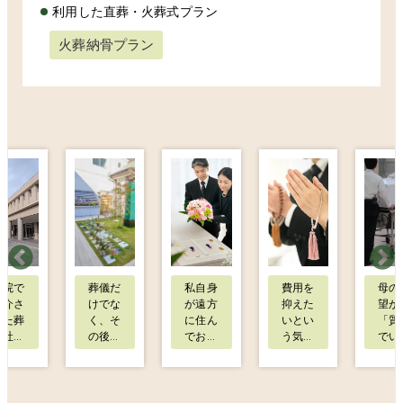
利用した直葬・火葬式プラン
火葬納骨プラン
病院で
葬儀だ
私自身
費用を
母の
紹介さ
けでな
が遠方
抑えた
望が
れた葬
く、そ
に住ん
いとい
「質
儀社さ
の後の
でお
う気持
でい
んに、
納骨先
り、何
ちが強
から
父を病
につい
度も足
く、他
用は
院から
てもど
を運ぶ
社と比
えて
安置所
うした
ことが
較した
しい