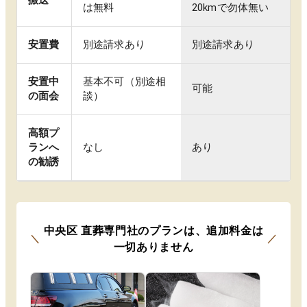
は無料
20kmで勿体無い
安置費
別途請求あり
別途請求あり
安置中
基本不可（別途相
可能
の面会
談）
高額プ
ランへ
なし
あり
の勧誘
中央区
直葬専門社のプランは
、
追加料金は
＼
／
一切ありません