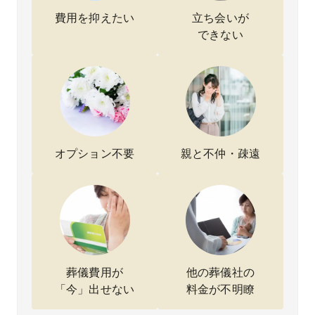
後、直
たで
用も不
たこ
葬専門
す。
透明だ
に満
費用を抑えたい
立ち会いが
社さん
火葬か
ったた
して
できない
に相談
ら納骨
め決め
ます
したと
までま
かねて
ころ事
とめて
いまし
情を丁
対応し
たが、
寧に聞
ていた
こちら
いてく
だけた
は誠実
ださ
おかげ
で信頼
り、安
で、手
できま
置所の
続きも
した。
オプション不要
親と不仲・疎遠
変更か
スムー
限られ
ら火葬
ズに進
た時間
式まで
みまし
の中で
スムー
た。費
短時間
ズに対
用も想
の打ち
応して
像して
合わせ
いただ
いたよ
だけで
きまし
り抑え
済み、
た。
ること
しかも
無理な
がで
費用が
葬儀費用が
他の葬儀社の
提案も
き、本
予算内
「今」出せない
料金が不明瞭
なく、
当に助
で収ま
こちら
かりま
ったの