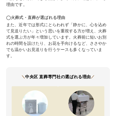
理由です。
され戸
みたと
ます」
ず、予
まし
惑いま
ころ、
と言っ
算通り
が、
した。
納骨先
ていた
に収ま
ちら
◯火葬式・直葬が選ばれる理由
私たち
につい
だき、
りまし
「こ
は火葬
ても一
さらに
た。
で十
また、近年では形式にとらわれず「静かに、心を込め
式で十
緒に考
「追加
経済的
可能
て見送りたい」という思いを重視する方が増え、火葬
分だと
えてく
費用は
に無理
す」
式を選ぶ方が年々増加しています。火葬前に短いお別
考えて
ださる
一切あ
をせず
言っ
いまし
とのこ
りませ
とも、
いた
れの時間を設けたり、お花を手向けるなど、ささやか
たが、
とで安
ん」と
心のこ
き安
でも温かいお見送りを行うケースも多くなっていま
「火葬
心しま
断言さ
もった
しま
す。
式には
した。
れたの
お別れ
た。
対応し
火葬だ
がとて
がで
当日
ていな
けでな
も安心
き、今
追加
い」の
く、そ
につな
でも
く、
一点張
の後の
がりま
「この
済的
中央区
直葬専門社の
選ばれる理由
＼
／
りで話
ことま
した。
選択で
も無
が進ま
で丁寧
他社で
よかっ
があ
ず、不
に説明
は遠方
た」と
ませ
安と違
してい
からの
感じて
でし
和感を
ただけ
手続き
いま
た。
覚えま
たのが
に不安
す。
母の
した。
ありが
が残
みを
その
たかっ
り、費
にで