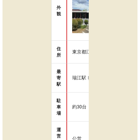
外
観
住
東京都江戸川区春江町3-26-1
所
最
瑞江駅 徒歩10分
寄
駅
駐
約30台
車
場
運
営
公営