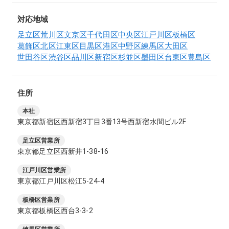
対応地域
足立区
荒川区
文京区
千代田区
中央区
江戸川区
板橋区
葛飾区
北区
江東区
目黒区
港区
中野区
練馬区
大田区
世田谷区
渋谷区
品川区
新宿区
杉並区
墨田区
台東区
豊島区
住所
本社
東京都新宿区西新宿3丁目3番13号西新宿水間ビル2F
足立区営業所
東京都足立区西新井1-38-16
江戸川区営業所
東京都江戸川区松江5-24-4
板橋区営業所
東京都板橋区西台3-3-2