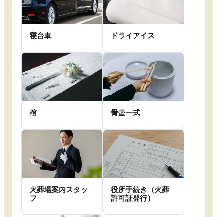
寝台車
ドライアイス
棺
骨壺一式
火葬場案内スタッ
役所手続き（火葬
フ
許可証発行）