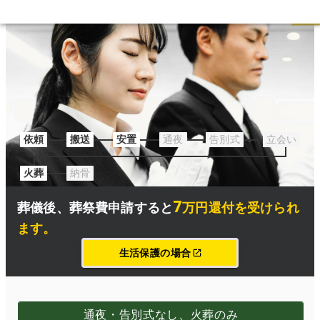
葬祭費の申請についてはこちら
依頼
搬送
安置
通夜
告別式
立会い
火葬
納骨
7
葬儀後、
葬祭費申請
すると
万円還付を受けられ
ます
。
生活保護の場合
通夜・告別式なし、火葬のみ