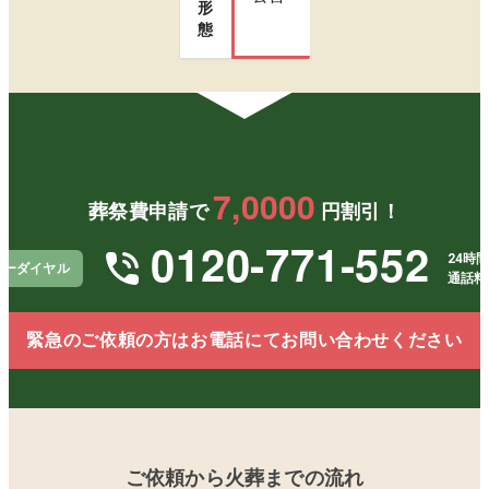
形
態
7,0000
葬祭費申請で
円割引！
0120-771-552
24時間
リーダイヤル
通話料
緊急のご依頼の方はお電話にてお問い合わせください
ご依頼から火葬までの流れ