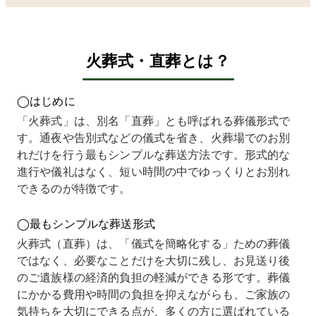
まで搬
らよい
難しい
上でこ
とい
送して
のか悩
状況で
ちらに
もの
いただ
んでい
した。
決めま
した
き、そ
まし
そのた
した。
こち
火葬式・直葬とは？
こから
た。
め、電
理由
は最
ゆっく
お墓も
話だけ
は、見
から
り葬儀
まだ決
で手続
積もり
要な
◯はじめに
社を決
まって
きや打
が一番
用を
めよう
おら
ち合わ
明確
とめ
「火葬式」は、別名「直葬」とも呼ばれる葬儀形式で
と思っ
ず、誰
せが完
で、不
示し
す。通夜や告別式などの儀式を省き、火葬場でのお別
ていま
に相談
結でき
明瞭な
くだ
した。
すれば
るかど
部分が
り、
れだけを行う最もシンプルな葬送方法です。形式的な
ところ
いいの
うかを
まった
うこ
進行や儀礼はなく、短い時間の中でゆっくりとお別れ
が、先
か分か
重視し
くなか
なく
できるのが特徴です。
方は私
らない
ていま
ったか
めら
たちが
状態だ
した。
らで
まし
そのま
ったの
相談し
す。
た。
◯最もシンプルな葬送形式
ま依頼
で不安
た際に
当日も
他社
するも
が大き
「必要
事前の
は「
火葬式（直葬）は、「儀式を簡略化する」ための葬儀
のだと
かった
な書類
説明通
低限
ではなく、必要なことだけを大切に残し、お見送り後
思って
です。
や流れ
りで、
は難
のご遺族様の経済的負担の軽減ができる形です。葬儀
いたよ
直葬専
をすべ
追加の
い」
うで、
門社さ
て電話
費用は
言わ
にかかる費用や時間の負担を抑えながらも、ご家族の
見積り
んに相
でご案
一切か
るこ
気持ちを大切にできる点が、多くの方に選ばれている
を提示
談して
内でき
から
があ