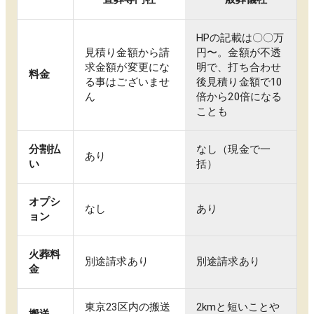
HPの記載は〇〇万
見積り金額から請
円〜。金額が不透
求金額が変更にな
明で、打ち合わせ
料金
る事はございませ
後見積り金額で10
ん
倍から20倍になる
ことも
分割払
なし（現金で一
あり
い
括）
オプシ
なし
あり
ョン
火葬料
別途請求あり
別途請求あり
金
東京23区内の搬送
2kmと短いことや
搬送