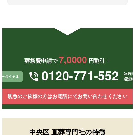
の希望
した。
は本当
を尊重
に助か
して進
りまし
めてく
た。実
ださ
際に進
り、本
めてみ
当に助
ると連
かりま
絡もこ
した。
まめに
安心し
いただ
7,0000
て父を
け、不
葬祭費申請で
円割引！
見送る
安なく
ことが
任せら
0120-771-552
でき、
れまし
24時間
リーダイヤル
感謝し
た。距
通話料
ていま
離があ
す。
っても
安心し
緊急のご依頼の方はお電話にてお問い合わせください
てお願
いでき
ること
を実感
しまし
た。
中央区
直葬専門社の特徴