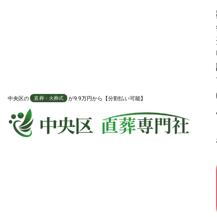
ご家族が不在でも葬儀を代行します
火葬 代行プラン
中央区
の
が9.9万円から【分割払い可能】
直葬・火葬式
直葬・火葬式に必要な項目を全て含んだプラン
119,800
葬祭費適用時の料金
葬祭費申請
7万
円引き
税込
189,800
円
通常価格
円
分割払い対応可能
対応地域や火葬場費用など、よくある質問を確認する
お骨の
送料無料