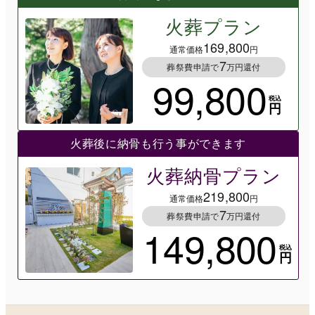
火葬プラン
169,800
通常価格
円
7
葬祭費申請で
万円還付
99,800
税込
円
火葬後に納骨も行う事ができます
火葬納骨プラン
219,800
通常価格
円
7
葬祭費申請で
万円還付
149,800
税込
円