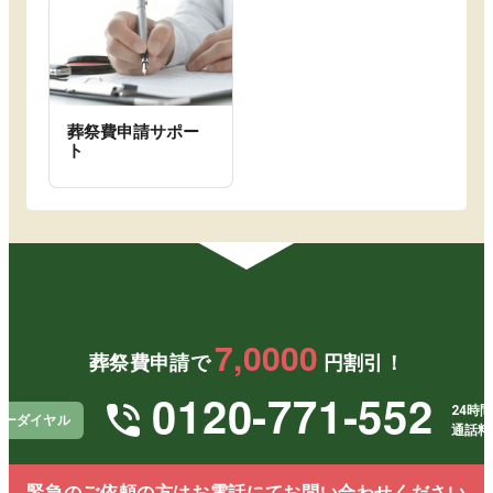
葬祭費申請サポー
ト
7,0000
葬祭費申請で
円割引！
0120-771-552
24時間
リーダイヤル
通話料
緊急のご依頼の方はお電話にてお問い合わせください