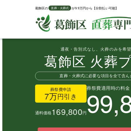
葛飾区
の
が9.9万円から【分割払い可能】
直葬・火葬式
通夜・告別式なし、火葬のみを希
葛飾区
火葬
直葬・火葬式に必要な項目を全て含ん
99,
葬祭費適用時の料金
葬祭費申請
7万
円引き
169,800
通料価格
円