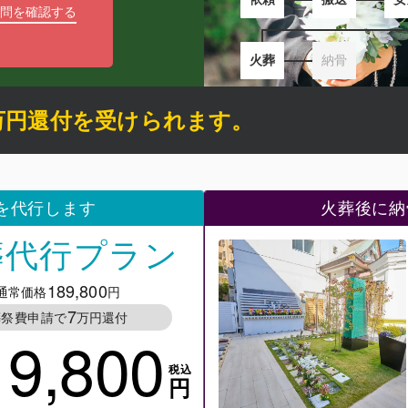
問を確認する
火葬
納骨
万円還付を受けられます
。
を代行します
火葬後に納
葬代行プラン
189,800
通常価格
円
7
葬祭費申請で
万円還付
19,800
税込
円