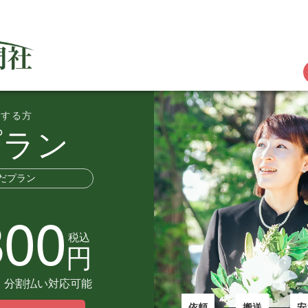
望する方
プラン
だプラン
800
税込
円
分割払い対応可能
依頼
搬送
安