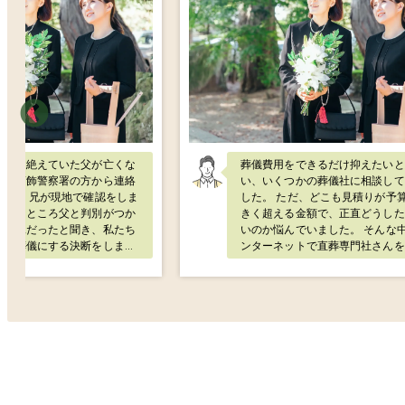
絡が途絶えていた父が亡くな
葬儀費用をできるだけ抑えたいと
と、葛飾警察署の方から連絡
い、いくつかの葬儀社に相談して
した。 兄が現地で確認をしま
した。 ただ、どこも見積りが予算を大
正直なところ父と判別がつか
きく超える金額で、正直どうした
の状況だったと聞き、私たち
いのか悩んでいました。 そんな中でイ
みの葬儀にする決断をしまし
ンターネットで直葬専門社さんを
をすれば30万〜40万円を兄
けて問い合わせをしたところ、費
できない金額ではありません
内容も分かりやすく説明していた
、生活に余裕があるわけでも
き、これならお願いできそうだと
実的ではありませんでした。
ました。 必要最低限の形ではありまし
社さんに相談すると、事情を
たが、対応も丁寧で安心して任せ
くださり、分割での支払いに
とができました。家族にとって無
ていただけました。 精神的に
ない形で見送ることができ、本当
にも負担の少ない形で進める
かりました。
き、本当に助かりました。 感