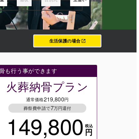
生活保護の場合
骨も行う事ができます
火葬納骨プラン
219,800
通常価格
円
7
葬祭費申請で
万円還付
149,800
税込
円