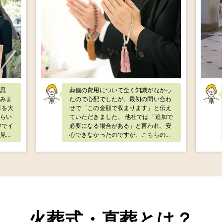
思
葬儀の費用について全く知識がなかっ
みま
たので心配でしたが、最初の問い合わ
せで「この金額で収まります」と伝え
らい
ていただきました。 他社では「追加で
必要になる場合がある」と言われ、安
見つ
心できなかったのですが、こちらの説
用の
明は非常に明確でした。 実際にその通
だ
りで、提示された金額のまま無理なく
感じ
行えました。 経済的にも精神的にも負
担が少なく済み、穏やかな時間を過ご
るこ
すことができました。
理の
に助
火葬式・直葬とは？