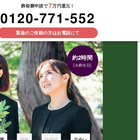
7
葬祭費申請で
万円還元！
0120-771-552
緊急のご依頼の方はお電話にて
約2時間
(火葬当日)
置
通夜
告別式
立会い