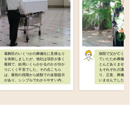
葛飾区のいくつかの葬儀社に見積もり
病院で父が亡くなり
を依頼しましたが、他社は項目が多く
ていたため葬儀にか
複雑で、結局いくらかかるのかが分か
とんどありませんで
りにくく不安でした。その点こちら
もそれぞれ介護や通
は、最初の段階から総額での金額提示
り、正直、葬儀を行
があり、シンプルでわかりやすい内容
いませんでした。 
でした。しかも「直葬なので追加費用
ず、普段父の面倒を
はありません」とはっきり言っていた
ら“葬儀はどうする
だけたのが決め手でした。 家族とも相
しさや怒りも込み上
談しましたが、安心できる料金設定だ
んな中、直葬・火葬
ったため、即決でお願いしました。当
ない形を選べる直葬
日の流れも丁寧に説明いただき、余計
り、お願いすること
な不安を持たずに進められました。実
も明確で、私たちの
際に葬儀を終えてみて、費用が増える
取ってくださり、最
こともなく、事前の説明通りで信頼で
見送ることができま