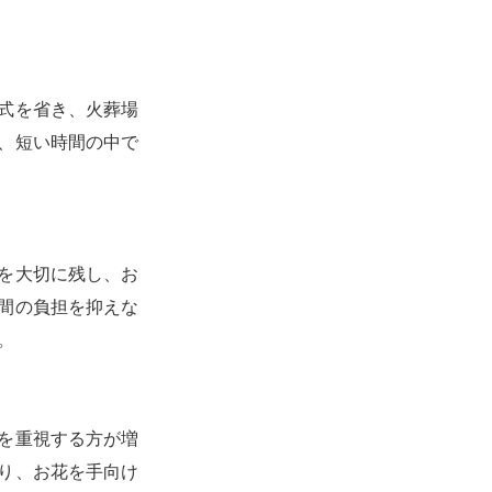
きると改めて感じました。誠実な姿勢
られたと感じていま
に感謝しています。
式を省き、火葬場
、短い時間の中で
を大切に残し、お
間の負担を抑えな
。
を重視する方が増
り、お花を手向け