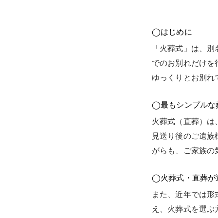
ます。
◯はじめに
「火葬式」は、別
でのお別れだけを
ゆっくりとお別れ
◯最もシンプルな
火葬式（直葬）は
見送り後のご遺族
がらも、ご家族の
◯火葬式・直葬が
また、近年では形
え、火葬式を選ぶ