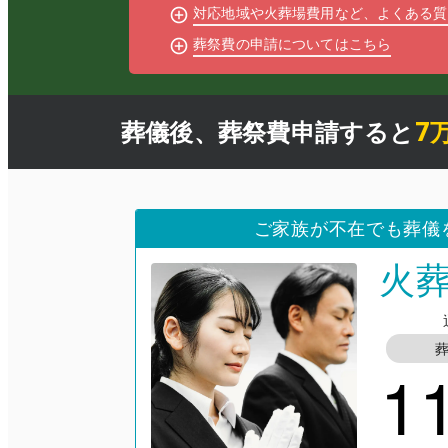
対応地域や火葬場費用など、よくある質
葬祭費の申請についてはこちら
7
葬儀後、
葬祭費申請
すると
ご家族が不在でも葬儀
火
1