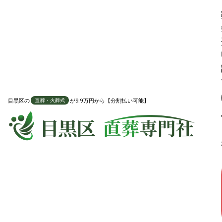
ご家族が不在でも葬儀を代行します
火葬 代行プラン
目黒区
の
が9.9万円から【分割払い可能】
直葬・火葬式
直葬・火葬式に必要な項目を全て含んだプラン
119,800
葬祭費適用時の料金
葬祭費申請
7万
円引き
税込
189,800
円
通常価格
円
分割払い対応可能
対応地域や火葬場費用など、よくある質問を確認する
お骨の
送料無料