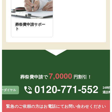
葬祭費申請サポー
ト
7,0000
葬祭費申請で
円割引！
0120-771-552
24時間
リーダイヤル
通話料
緊急のご依頼の方はお電話にてお問い合わせください