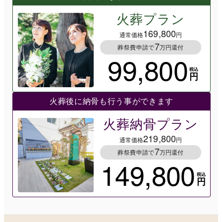
火葬プラン
169,800
通常価格
円
7
葬祭費申請で
万円還付
99,800
税込
円
火葬後に納骨も行う事ができます
火葬納骨プラン
219,800
通常価格
円
7
葬祭費申請で
万円還付
149,800
税込
円