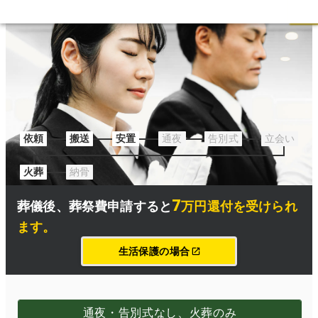
葬祭費の申請についてはこちら
依頼
搬送
安置
通夜
告別式
立会い
火葬
納骨
7
葬儀後、
葬祭費申請
すると
万円還付を受けられ
ます
。
生活保護の場合
通夜・告別式なし、火葬のみ