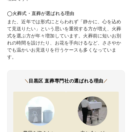
とはい
中で直
わせた
できま
いっ
え、実
葬専門
際も
した。
いで
◯火葬式・直葬が選ばれる理由
際に手
社さん
「追加
経済的
た。
配を進
を見つ
料金は
な負担
現地
また、近年では形式にとらわれず「静かに、心を込め
めると
けて相
かかり
が少な
行け
て見送りたい」という思いを重視する方が増え、火葬
なると
談して
ませ
かった
い中
式を選ぶ方が年々増加しています。火葬前に短いお別
費用面
みたと
ん」と
ため、
も対
や流れ
ころ、
断言し
落ち着
して
れの時間を設けたり、お花を手向けるなど、ささやか
が分か
費用の
てくだ
いた気
れる
でも温かいお見送りを行うケースも多くなっていま
らず不
内容も
さり、
持ちで
儀社
す。
安もあ
分かり
安心感
母を送
探し
りまし
やす
があり
り出せ
直葬
た。
く、現
まし
たこと
門社
直葬専
実的な
た。他
に心か
に相
門社さ
金額だ
社では
ら感謝
しま
目黒区
直葬専門社の
選ばれる理由
＼
／
んは金
ったの
見積も
してい
た。
額があ
でお願
りが複
ます。
お迎
らかじ
いする
雑で、
から
め固定
ことに
どこま
葬ま
されて
しまし
で含ま
一貫
おり、
た。
れてい
て対
追加費
火葬ま
るのか
して
用の心
での流
がわか
ただ
配がな
れも丁
りにく
ると
い点が
寧に説
く決め
こと