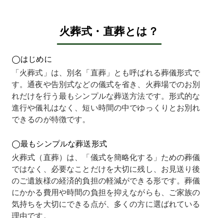
ことに
いでき
してい
した。
ほど
なりま
る葬儀
たた
複数の
過し
した。
社を探
め、で
葬儀社
いる
火葬式・直葬とは？
以前か
してい
きるだ
に問い
聞き
ら身の
まし
け負担
合わせ
きな
回りの
た。
の少な
ました
撃を
◯はじめに
ことを
いくつ
い方法
が、こ
けま
手伝っ
かの葬
を探し
ちらが
た。
「火葬式」は、別名「直葬」とも呼ばれる葬儀形式で
てお
儀社に
ていま
最もわ
私は
す。通夜や告別式などの儀式を省き、火葬場でのお別
り、叔
見積り
した。
かりや
潟に
母自身
をお願
インタ
すく、
んで
れだけを行う最もシンプルな葬送方法です。形式的な
も「葬
いしま
ーネッ
料金の
り、
進行や儀礼はなく、短い時間の中でゆっくりとお別れ
儀は火
した
トで調
説明も
に東
できるのが特徴です。
葬だけ
が、ど
べてい
明確で
へ向
で十
こも予
く中
した。
うこ
分」と
算内に
で、費
提示さ
が難
◯最もシンプルな葬送形式
話して
収まら
用が明
れた総
い状
いたた
ず、正
確に表
額から
だっ
火葬式（直葬）は、「儀式を簡略化する」ための葬儀
め、そ
直どう
示され
一切増
ため
ではなく、必要なことだけを大切に残し、お見送り後
の意思
したら
ていた
えるこ
どう
のご遺族様の経済的負担の軽減ができる形です。葬儀
を尊重
いいの
のがこ
とな
応す
して直
か悩ん
ちらで
く、安
ばよ
にかかる費用や時間の負担を抑えながらも、ご家族の
葬を選
でいま
した。
心して
のか
気持ちを大切にできる点が、多くの方に選ばれている
びまし
した。
実際に
進める
から
理由です。
た。
そんな
問い合
ことが
不安