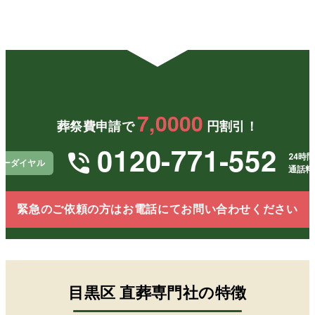
形で見
た。家
状況
送るこ
族全員
支え
とがで
が納得
いた
き、心
でき、
き、
から感
無理の
から
謝して
ない形
かっ
いま
で最後
と感
す。
の時間
てい
7,0000
を過ご
す。
葬祭費申請で
円割引！
せたこ
とに感
0120-771-552
謝して
24時間
リーダイヤル
いま
通話料
す。
緊急のご依頼の方はお電話にてお問い合わせください
目黒区
直葬専門社の特徴