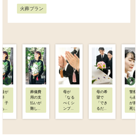
火葬プラン
叔母が
葬儀費
母が
母の希
警察
他界
用の支
「なる
望で
ら叔
し、子
払いが
べくシ
「でき
が孤
どもが
難し
ンプル
るだけ
死し
いなか
く、で
に、費
シンプ
いた
ったた
きるだ
用も抑
ルに」
連絡
め私が
け費用
えて」
という
受け
喪主を
を抑え
と生前
意向が
すで
務める
てお願
から話
ありま
2週