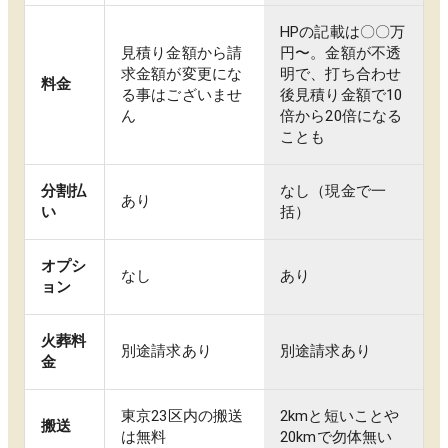
HPの記載は〇〇万
見積り金額から請
円〜。金額が不透
求金額が変更にな
明で、打ち合わせ
料金
る事はございませ
後見積り金額で10
ん
倍から20倍になる
ことも
分割払
なし（現金で一
あり
い
括）
オプシ
なし
あり
ョン
火葬料
別途請求あり
別途請求あり
金
東京23区内の搬送
2kmと短いことや
搬送
は無料
20kmで勿体無い