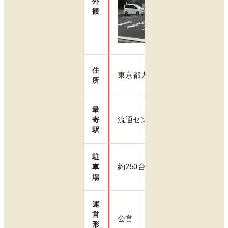
外
観
住
東京都大田区東海1-3-1
所
最
流通センター駅 徒歩10分
寄
駅
駐
約250台
車
場
運
営
公営
形