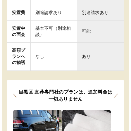
安置費
別途請求あり
別途請求あり
安置中
基本不可（別途相
可能
の面会
談）
高額プ
ランへ
なし
あり
の勧誘
目黒区
直葬専門社のプランは
、
追加料金は
＼
／
一切ありません