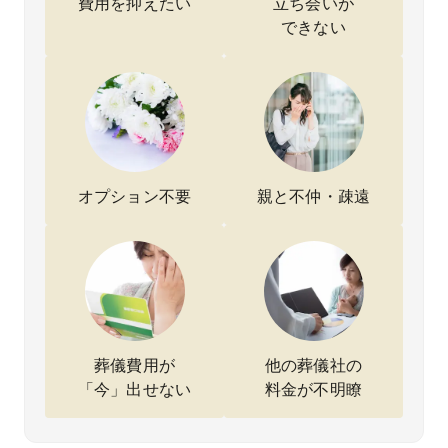
費用を抑えたい
立ち会いが
とても
明して
かねて
で、
できない
安心で
いただ
いまし
方に
きまし
き、安
たが、
る私
た。
心して
こちら
も安
説明も
任せる
はとて
して
分かり
ことが
もわか
せる
やす
できま
りやす
とが
く、こ
した。
かった
きま
ちらの
家族と
です。
た。
事情に
しても
結果的
状況
オプション不要
親と不仲・疎遠
寄り添
納得の
に、母
丁寧
った対
いく形
の希望
報告
応をし
で見送
通りシ
てく
ていた
ること
ンプル
さり
だけた
がで
で落ち
最後
ので、
き、本
着いた
で滞
落ち着
当に助
形で見
なく
いて進
かりま
送るこ
めて
めるこ
した。
とがで
ただ
とがで
き、し
本当
葬儀費用が
他の葬儀社の
きまし
かも費
感謝
「今」出せない
料金が不明瞭
た。
用も予
てい
叔母の
算通り
す。
希望に
に収ま
負担
沿った
りまし
大き