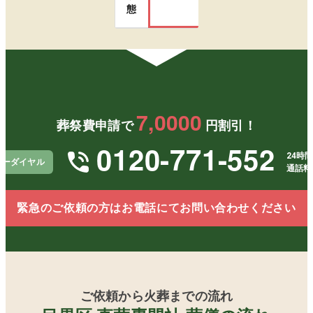
態
7,0000
葬祭費申請で
円割引！
0120-771-552
24時間
リーダイヤル
通話料
緊急のご依頼の方はお電話にてお問い合わせください
ご依頼から火葬までの流れ