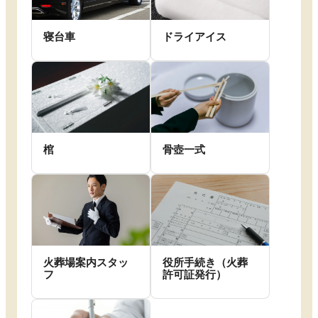
寝台車
ドライアイス
棺
骨壺一式
火葬場案内スタッ
役所手続き（火葬
フ
許可証発行）