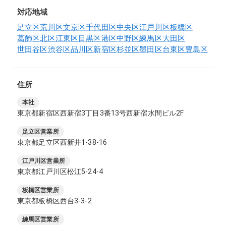
対応地域
足立区
荒川区
文京区
千代田区
中央区
江戸川区
板橋区
葛飾区
北区
江東区
目黒区
港区
中野区
練馬区
大田区
世田谷区
渋谷区
品川区
新宿区
杉並区
墨田区
台東区
豊島区
住所
本社
東京都新宿区西新宿3丁目3番13号西新宿水間ビル2F
足立区営業所
東京都足立区西新井1-38-16
江戸川区営業所
東京都江戸川区松江5-24-4
板橋区営業所
東京都板橋区西台3-3-2
練馬区営業所