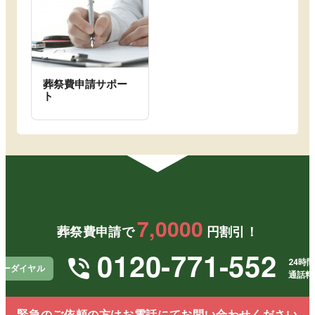
葬祭費申請サポー
ト
7,0000
葬祭費申請で
円割引！
0120-771-552
24時間
リーダイヤル
通話料
緊急のご依頼の方はお電話にてお問い合わせください