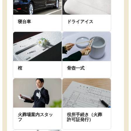
寝台車
ドライアイス
棺
骨壺一式
火葬場案内スタッ
役所手続き（火葬
フ
許可証発行）