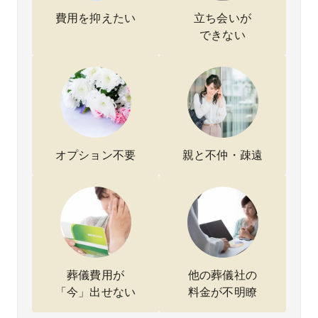
整理し
応でき
謝して
りな
た上
ると丁
いま
ら最
費用を抑えたい
立ち会いが
で、
寧に説
す。連
な形
できない
0万
明して
絡もこ
一緒
円で対
くださ
まめに
考え
応でき
り安心
いただ
くだ
ると具
しまし
けたの
いま
体的な
た。
で、遠
た。
金額を
火葬式
方から
最終
提示し
という
でも不
に「
ていた
シンプ
安なく
の顔
だき、
ルな形
任せる
見ず
オプション不要
親と不仲・疎遠
本当に
ではあ
ことが
火葬
驚きま
りまし
できま
る」
した。
たが、
した。
いう
説明も
落ち着
らい
分かり
いて父
断に
やす
を見送
りま
く、追
ること
たが
加費用
がで
スタ
の心配
き、家
フの
もなく
族とし
の温
葬儀費用が
他の葬儀社の
安心し
ても納
い言
「今」出せない
料金が不明瞭
てお願
得でき
に救
いする
まし
れま