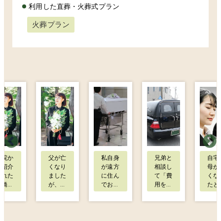
利用した直葬・火葬式プラン
火葬プラン
病院か
父が亡
私自身
兄弟と
自宅
ら紹介
くなり
が遠方
相談し
母が
された
ました
に住ん
て「費
くな
板橋区
が、葬
でお
用をで
たと
の葬儀
儀費用
り、何
きるだ
察署
社さん
の準備
度も北
け抑え
ら連
に火葬
がほと
区へ足
よう」
があ
式の見
んどで
を運べ
と話し
り、