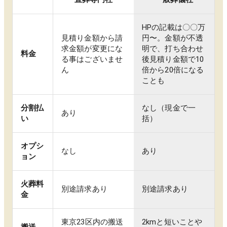
HPの記載は〇〇万
見積り金額から請
円〜。金額が不透
求金額が変更にな
明で、打ち合わせ
料金
る事はございませ
後見積り金額で10
ん
倍から20倍になる
ことも
分割払
なし（現金で一
あり
い
括）
オプシ
なし
あり
ョン
火葬料
別途請求あり
別途請求あり
金
東京23区内の搬送
2kmと短いことや
搬送