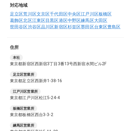
対応地域
足立区
荒川区
文京区
千代田区
中央区
江戸川区
板橋区
葛飾区
北区
江東区
目黒区
港区
中野区
練馬区
大田区
世田谷区
渋谷区
品川区
新宿区
杉並区
墨田区
台東区
豊島区
住所
本社
東京都新宿区西新宿3丁目3番13号西新宿水間ビル2F
足立区営業所
東京都足立区西新井1-38-16
江戸川区営業所
東京都江戸川区松江5-24-4
板橋区営業所
東京都板橋区西台3-3-2
練馬区営業所