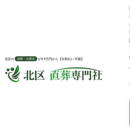
ご家族が不在でも葬儀を代行します
火葬 代行プラン
北区
の
が9.9万円から【分割払い可能】
直葬・火葬式
直葬・火葬式に必要な項目を全て含んだプラン
119,800
葬祭費適用時の料金
葬祭費申請
7万
円引き
税込
189,800
円
通常価格
円
分割払い対応可能
対応地域や火葬場費用など、よくある質問を確認する
お骨の
送料無料