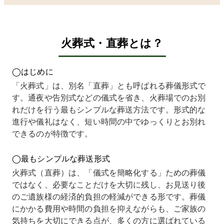
積もり
きてお
ない状
ていま
沢市
をお願
らず、
況でし
した。
住む
いした
できる
たが、
数社に
と埼
とこ
だけ負
電話で
見積も
県に
火葬式・直葬とは？
ろ、
担の少
全て完
りを依
む弟
0万
ない形
結でき
頼しま
何も
円以上
で見送
ると聞
した
きな
◯はじめに
の金額
れない
いてお
が、こ
った
を提示
かと探
願いし
ちらは
分た
「火葬式」は、別名「直葬」とも呼ばれる葬儀形式で
されま
してい
まし
金額が
を責
す。通夜や告別式などの儀式を省き、火葬場でのお別
した。
まし
た。事
一番わ
る気
内容は
た。
前の打
かりや
ちで
れだけを行う最もシンプルな葬送方法です。形式的な
最低限
何社か
ち合わ
すく、
っぱ
進行や儀礼はなく、短い時間の中でゆっくりとお別れ
で良い
葬儀社
せが短
説明も
でし
できるのが特徴です。
ので、
にも相
時間で
丁寧で
た。
もう少
談して
済むこ
納得感
死後
し予算
みたの
とや、
があり
週間
◯最もシンプルな葬送形式
を下げ
です
余分な
まし
経過
られな
が、ど
追加費
た。
てい
火葬式（直葬）は、「儀式を簡略化する」ための葬儀
いか相
こも見
用がな
提示さ
との
ではなく、必要なことだけを大切に残し、お見送り後
談しま
積りが
い点が
れた直
とで
のご遺族様の経済的負担の軽減ができる形です。葬儀
した
予算を
決め手
葬総額
警察
が、
大きく
となり
が最後
で母
にかかる費用や時間の負担を抑えながらも、ご家族の
「これ
超えて
まし
まで変
顔を
気持ちを大切にできる点が、多くの方に選ばれている
以上は
しま
た。
わら
認し