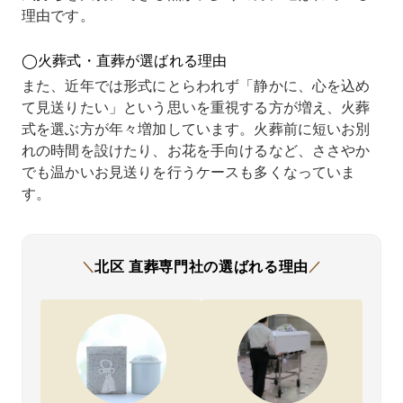
理由です。
無理で
い、こ
打ち合
ず、当
ので
す」と
の先ど
わせも
日も追
が、
言われ
うした
丁寧
加料金
供で
◯火葬式・直葬が選ばれる理由
てしま
らいい
で、必
が発生
る私
い困っ
のかと
要な書
するこ
ちが
また、近年では形式にとらわれず「静かに、心を込め
ていま
不安に
類や直
となく
後に
て見送りたい」という思いを重視する方が増え、火葬
した。
なりま
葬の流
終える
るに
式を選ぶ方が年々増加しています。火葬前に短いお別
そんな
した。
れを一
ことが
あま
時、た
そんな
から教
できま
にも
れの時間を設けたり、お花を手向けるなど、ささやか
またま
中でイ
えてい
した。
い状
でも温かいお見送りを行うケースも多くなっていま
インタ
ンター
ただけ
結果的
でし
す。
ーネッ
ネット
まし
に経済
た。
トで直
で直葬
た。限
的にも
どう
葬専門
専門社
られた
無理な
れば
社さん
さんを
時間の
く、気
いか
を見つ
見つ
中でも
持ちに
から
北区
直葬専門社の
選ばれる理由
＼
／
け、問
け、電
家族と
集中で
直葬
い合わ
話で相
してき
きる葬
門社
せをし
談して
ちんと
儀とな
に相
てみま
みたと
区切り
り、本
した
した。
ころ、
をつけ
当に助
ころ
すると
無理の
ること
かりま
状況
必要な
ない費
がで
した。
丁寧
内容を
用で対
き、感
汲み