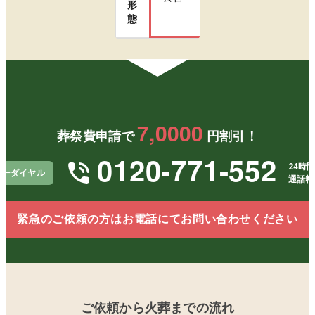
形
態
7,0000
葬祭費申請で
円割引！
0120-771-552
24時間
リーダイヤル
通話料
緊急のご依頼の方はお電話にてお問い合わせください
ご依頼から火葬までの流れ