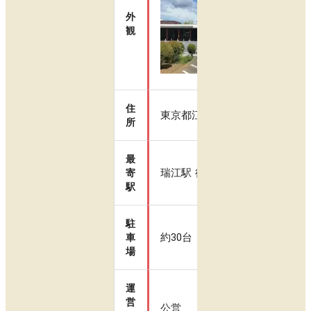
外
観
住
東京都江戸川区春江町3-26-1
所
最
瑞江駅 徒歩10分
寄
駅
駐
約30台
車
場
運
営
公営