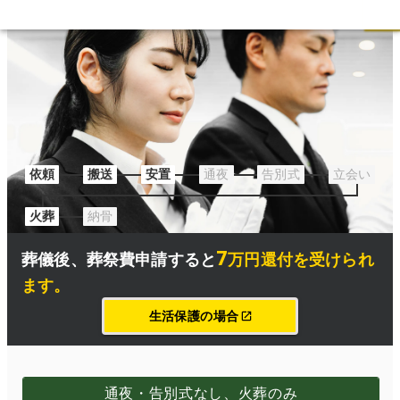
葬祭費の申請についてはこちら
依頼
搬送
安置
通夜
告別式
立会い
火葬
納骨
7
葬儀後、
葬祭費申請
すると
万円還付を受けられ
ます
。
生活保護の場合
通夜・告別式なし、火葬のみ