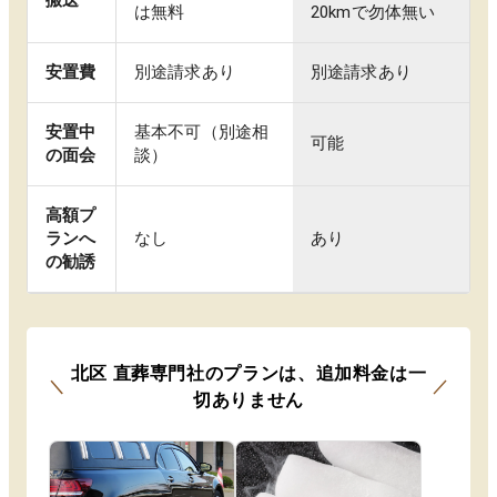
は無料
20kmで勿体無い
安置費
別途請求あり
別途請求あり
安置中
基本不可（別途相
可能
の面会
談）
高額プ
ランへ
なし
あり
の勧誘
北区
直葬専門社のプランは
、
追加料金は一
＼
／
切ありません