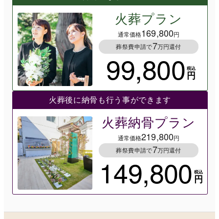
火葬プラン
169,800
通常価格
円
7
葬祭費申請で
万円還付
99,800
税込
円
火葬後に納骨も行う事ができます
火葬納骨プラン
219,800
通常価格
円
7
葬祭費申請で
万円還付
149,800
税込
円