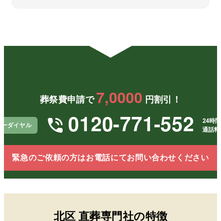
ことが
た。費
た。
できま
用面で
私た
した。
も助か
家族
経済的
り、本
負担
な負担
当に感
最小
を大き
謝して
にし
く減ら
いま
くだ
すこと
す。
り、
がで
当に
き、無
謝し
7,0000
理のな
いま
葬祭費申請で
円割引！
い形で
す。
見送れ
0120-771-552
たこと
24時間
リーダイヤル
に心か
通話料
ら感謝
してい
ます。
緊急のご依頼の方はお電話にてお問い合わせください
北区
直葬専門社の特徴