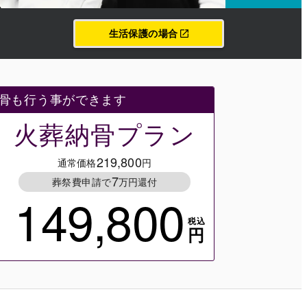
生活保護の場合
骨も行う事ができます
火葬納骨プラン
219,800
通常価格
円
7
葬祭費申請で
万円還付
149,800
税込
円