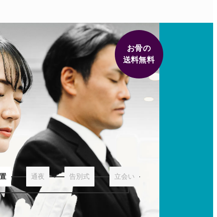
お骨の
送料無料
置
通夜
告別式
立会い