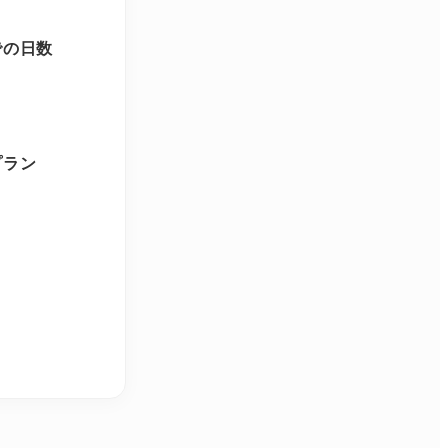
での日数
プラン