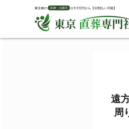
東京都
の
が9.9万円から【分割払い可能】
直葬・火葬式
遠
周