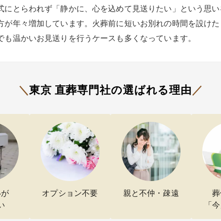
式にとらわれず「静かに、心を込めて見送りたい」という思い
方が年々増加しています。火葬前に短いお別れの時間を設けた
でも温かいお見送りを行うケースも多くなっています。
＼
東京
直葬専門社の
選ばれる理由
／
いが
オプション不要
親と不仲・疎遠
葬
い
「今