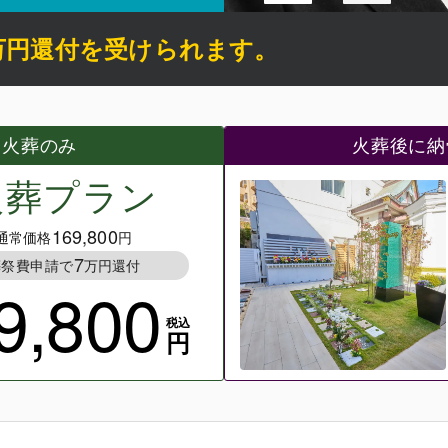
万円還付を受けられます
。
、火葬のみ
火葬後に納
火葬プラン
169,800
通常価格
円
7
葬祭費申請で
万円還付
9,800
税込
円