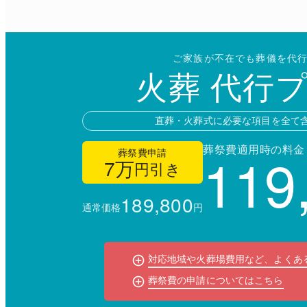
ご家族が不在でも葬儀を代
火葬 代行
直葬・火葬式に必要な項目を全て
119
葬祭費適用時の料金
葬祭費申請
7万
円引き
189,800
通常価格
円
対応地域や火葬場費用など、よくあ
葬祭費の申請についてはこちら