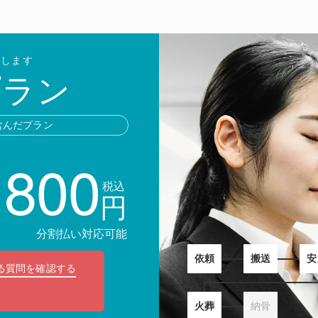
行します
プラン
含んだプラン
,800
税込
円
分割払い対応可能
依頼
搬送
安
る質問を確認する
火葬
納骨