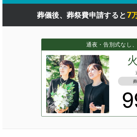
7
葬儀後、
葬祭費申請
すると
通夜・告別式なし
9