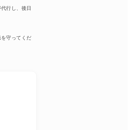
が代行し、後日
。
穏を守ってくだ