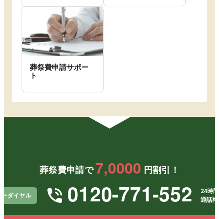
葬祭費申請サポー
ト
7,0000
葬祭費申請で
円割引！
0120-771-552
24時間
リーダイヤル
通話料