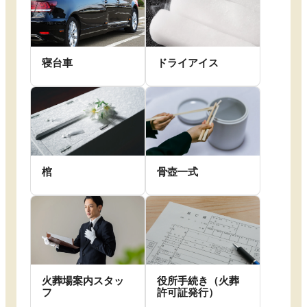
寝台車
ドライアイス
棺
骨壺一式
火葬場案内スタッ
役所手続き（火葬
フ
許可証発行）