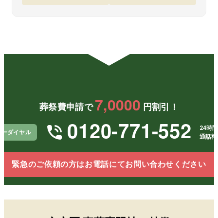
た。
当に助
した。
いで
本当に
かりま
結果と
まし
お願い
した。
して費
た。
してよ
用も予
結果
かった
算内に
して
です。
収ま
用面
り、余
も精
計な出
的に
費もな
負担
く、安
少な
心して
く、
7,0000
父を見
変助
葬祭費申請で
円割引！
送るこ
りま
とがで
た。
0120-771-552
きまし
24時間
リーダイヤル
た。価
通話料
格の面
だけで
なく、
緊急のご依頼の方はお電話にてお問い合わせください
スタッ
フの心
配りに
も支え
られ、
直葬と