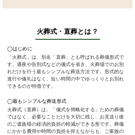
怪しい
かの葬
のか見
い、費
ーム
のでは
儀社に
当がつ
用の明
ージ
ないか
相談し
かず大
瞭さを
見て
と思い
てみま
きな不
重視し
い合
まし
した。
安を抱
直葬の
せを
火葬式・直葬とは？
た。
ただ、
えてい
選択を
まし
ただ気
どこも
まし
しまし
た。
になっ
見積り
た。そ
た。
掲載
◯はじめに
LINE
が思っ
んな
他社で
れて
で問い
ていた
中、電
は「オ
る金
「火葬式」は、別名「直葬」とも呼ばれる葬儀形式で
合わせ
より高
話での
プショ
なら
す。通夜や告別式などの儀式を省き、火葬場でのお別
をして
く、予
問い合
ンが必
とか
みる
算を大
わせに
要」と
ると
れだけを行う最もシンプルな葬送方法です。形式的な
と、内
きく超
対して
強く勧
って
進行や儀礼はなく、短い時間の中でゆっくりとお別れ
容や条
えてし
非常に
めら
積り
できるのが特徴です。
件を丁
まい正
丁寧に
れ、予
お願
寧に説
直どう
対応し
算を超
した
明して
したら
ていた
えてし
です
◯最もシンプルな葬送形式
くださ
いいの
だき、
まいそ
が、
り、納
か悩ん
料金に
うでし
示さ
火葬式（直葬）は、「儀式を簡略化する」ための葬儀
得する
でいま
ついて
たが、
た金
ではなく、必要なことだけを大切に残し、お見送り後
ことが
した。
も「こ
こちら
は約
のご遺族様の経済的負担の軽減ができる形です。葬儀
できま
そんな
の金額
は「こ
40万
した。
中でイ
から変
れで十
円と
にかかる費用や時間の負担を抑えながらも、ご家族の
実は半
ンター
わりま
分に可
想像