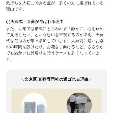
気持ちを大切にできる点が、多くの方に選ばれている
年前に
ネット
せん」
能で
てい
理由です。
も別の
で直葬
とはっ
す」と
金額
葬儀社
専門社
きり言
言って
3倍
に相談
さんを
ってい
いただ
くで
◯火葬式・直葬が選ばれる理由
したこ
見つ
ただけ
けまし
直驚
とがあ
け、試
たのが
た。
まし
また、近年では形式にとらわれず「静かに、心を込め
り、そ
しに問
決め手
追加の
た。
て見送りたい」という思いを重視する方が増え、火葬
の際は
い合わ
になり
案内も
内容
式を選ぶ方が年々増加しています。火葬前に短いお別
ホーム
せてみ
まし
なく、
確認
ページ
たとこ
た。他
誠実な
ても
れの時間を設けたり、お花を手向けるなど、ささやか
に書か
ろ、費
社では
対応に
別な
でも温かいお見送りを行うケースも多くなっていま
れてい
用の説
説明が
安心し
とは
す。
る金額
明がと
回りく
まし
く、
と実際
ても分
どく、
た。
の金
の見積
かりや
結局い
限られ
では
りが大
すく、
くらに
た予算
しい
きく違
これな
なるの
でも十
感じ
文京区
直葬専門社の
選ばれる理由
＼
／
い、不
らお願
かよく
分に気
改め
信感が
いでき
わから
持ちを
別の
残って
そうだ
ず心配
込めら
儀社
いまし
と感じ
でした
れる葬
探す
た。
まし
が、こ
儀とな
とに
その経
た。
ちらは
り、感
まし
験があ
必要最
明瞭で
謝の気
た。