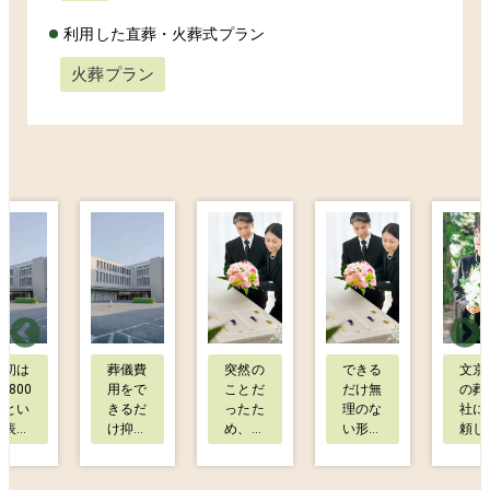
利用した直葬・火葬式プラン
火葬プラン
最初は
葬儀費
突然の
できる
文京
9,800
用をで
ことだ
だけ無
の葬
円とい
きるだ
ったた
理のな
社に
う表示
け抑え
め、何
い形で
頼し
を見
たいと
をどう
母を送
うと
て、正
思い、
進めれ
りたい
い、
直少し
いくつ
ばいい
と思
ずは