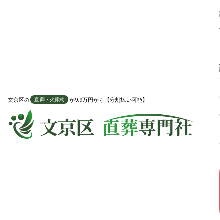
火葬後に納骨も行う事ができます
火葬 納骨プラン
文京区
の
が9.9万円から【分割払い可能】
直葬・火葬式
直葬・火葬式に必要な項目を全て含んだプラン
149,800
葬祭費適用時の料金
葬祭費申請
7万
円引き
税込
円
219,800
通常価格
円
分割払い対応可能
対応地域や火葬場費用など、よくある質問を確認する
葬祭費の申請についてはこちら