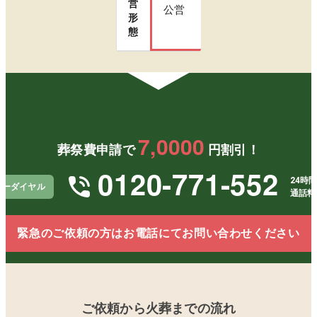
営
公営
形
態
7,0000
葬祭費申請で
円割引！
0120-771-552
24時間
リーダイヤル
通話料
緊急のご依頼の方はお電話にてお問い合わせください
ご依頼から火葬までの流れ