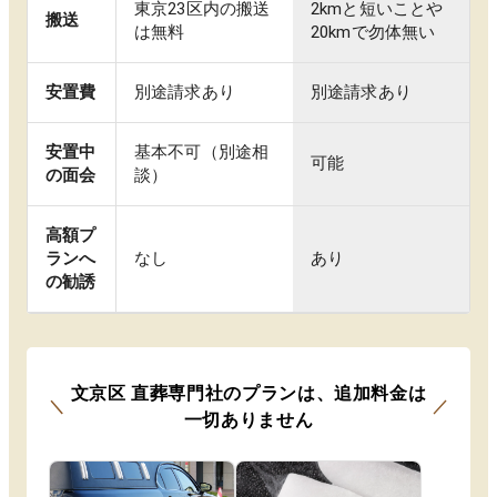
東京23区内の搬送
2kmと短いことや
搬送
は無料
20kmで勿体無い
安置費
別途請求あり
別途請求あり
安置中
基本不可（別途相
可能
の面会
談）
高額プ
ランへ
なし
あり
の勧誘
文京区
直葬専門社のプランは
、
追加料金は
＼
／
一切ありません