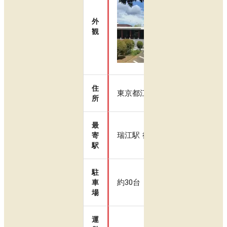
外
観
住
東京都江戸川区春江町3-26-1
所
最
瑞江駅 徒歩10分
寄
駅
駐
約30台
車
場
運