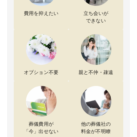
ったか
低限の
誠実で
持ちで
そこ
らこ
形では
した。
いっぱ
見つ
そ、直
ありま
限られ
いで
たの
費用を抑えたい
立ち会いが
葬専門
した
た予算
す。
直葬
できない
社さん
が、ス
の中で
門社
の説明
タッフ
も実現
んで
の分か
の方も
可能だ
同じ
りやす
丁寧に
とわか
葬内
さや誠
対応し
り、家
でも
実さが
てくだ
族全員
積り
印象に
さり、
が納得
20万
残りま
家族と
しまし
円ち
した。
しても
た。
っと
オプション不要
親と不仲・疎遠
父の葬
安心し
当日ま
非常
儀も落
て見送
での流
明確
合斎場
ること
れもき
した
で無事
ができ
ちんと
説明
に行う
まし
説明し
分か
ことが
た。無
ていた
やす
でき、
理のな
だき、
く、
安心し
い形で
段取り
加費
て見送
送り出
に迷う
の不
ること
すこと
ことな
もな
葬儀費用が
他の葬儀社の
ができ
がで
く進め
安心
「今」出せない
料金が不明瞭
まし
き、本
られま
てお