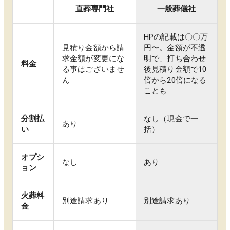
直葬専門社
一般葬儀社
HPの記載は〇〇万
見積り金額から請
円〜。金額が不透
求金額が変更にな
明で、打ち合わせ
料金
る事はございませ
後見積り金額で10
ん
倍から20倍になる
ことも
分割払
なし（現金で一
あり
い
括）
オプシ
なし
あり
ョン
火葬料
別途請求あり
別途請求あり
金