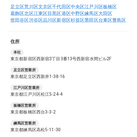
足立区
荒川区
文京区
千代田区
中央区
江戸川区
板橋区
葛飾区
北区
江東区
目黒区
港区
中野区
練馬区
大田区
世田谷区
渋谷区
品川区
新宿区
杉並区
墨田区
台東区
豊島区
住所
本社
東京都新宿区西新宿3丁目3番13号西新宿水間ビル2F
足立区営業所
東京都足立区西新井1-38-16
江戸川区営業所
東京都江戸川区松江5-24-4
板橋区営業所
東京都板橋区西台3-3-2
練馬区営業所
東京都練馬区高松5-11-30