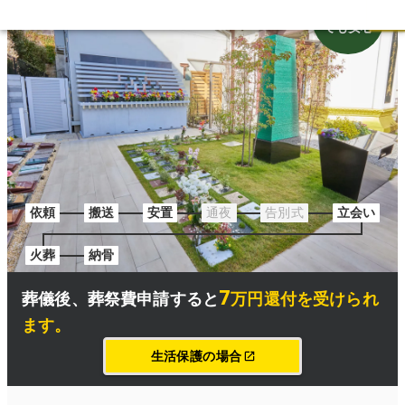
お墓なし
でも安心
依頼
搬送
安置
通夜
告別式
立会い
火葬
納骨
7
葬儀後、
葬祭費申請
すると
万円還付を受けられ
ます
。
生活保護の場合