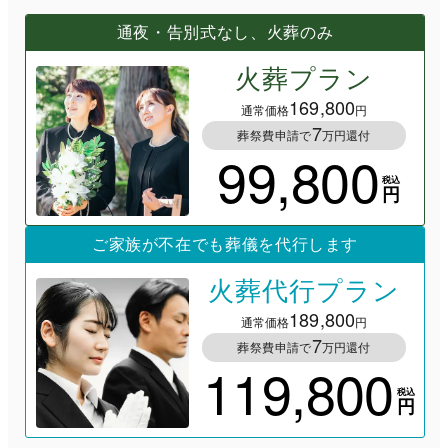
通夜・告別式なし、火葬のみ
火葬プラン
169,800
通常価格
円
7
葬祭費申請で
万円還付
99,800
税込
円
ご家族が不在でも葬儀を代行します
火葬代行プラン
189,800
通常価格
円
7
葬祭費申請で
万円還付
119,800
税込
円