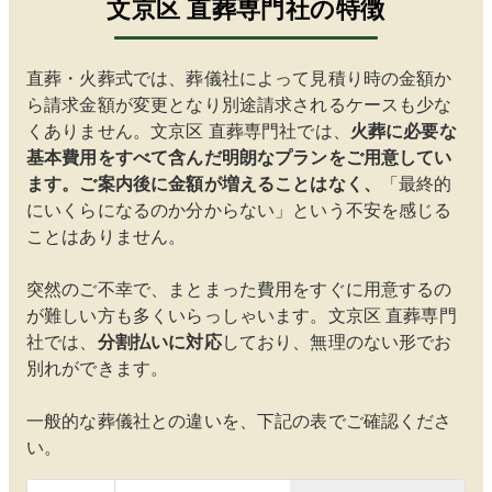
文京区
直葬専門社の特徴
いう無
理のな
い形で
葬儀を
直葬・火葬式では、葬儀社によって見積り時の金額か
終える
ら請求金額が変更となり別途請求されるケースも少な
ことが
できま
くありません。
文京区
直葬専門社では、
火葬に必要な
した。
基本費用をすべて含んだ明朗なプランをご用意してい
ます。ご案内後に金額が増えることはなく、
「最終的
にいくらになるのか分からない」という不安を感じる
ことはありません。
突然のご不幸で、まとまった費用をすぐに用意するの
が難しい方も多くいらっしゃいます。
文京区
直葬専門
社では、
分割払いに対応
しており、無理のない形でお
別れができます。
一般的な葬儀社との違いを、下記の表でご確認くださ
い。