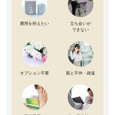
した。
ンがあ
族も安
予算を
った
無理の
り、事
心し、
抑えな
す。
ない支
情をお
「ここ
がらも
払い方
話しす
にお願
落ち着
法を提
ると丁
いしよ
いたお
費用を抑えたい
立ち会いが
案して
寧に説
う」と
見送り
できない
いただ
明して
すぐに
がで
き、費
くださ
決断で
き、家
用の不
ったの
きまし
族全員
安が一
で安心
た。質
が納得
気に軽
してお
問に一
してい
くなり
願いす
つひと
ます。
まし
ること
つ答え
た。
ができ
てくだ
金額だ
まし
さり、
オプション不要
親と不仲・疎遠
けでな
た。費
納得感
く対応
用につ
を持っ
も丁寧
いても
て進め
で、安
事前に
られま
心して
きちん
した。
母を見
と説明
直葬の
送るこ
してい
みで無
とがで
ただけ
理にオ
きまし
たの
プショ
た。
で、不
ンを勧