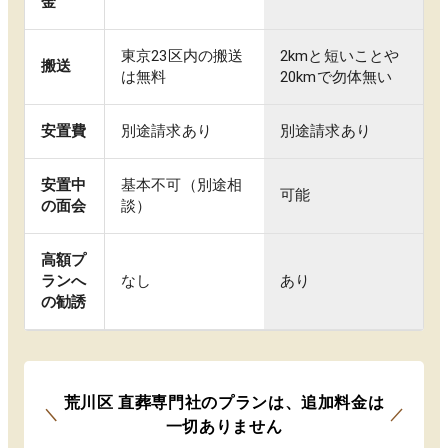
金
東京23区内の搬送
2kmと短いことや
搬送
は無料
20kmで勿体無い
安置費
別途請求あり
別途請求あり
安置中
基本不可（別途相
可能
の面会
談）
高額プ
ランへ
なし
あり
の勧誘
荒川区
直葬専門社のプランは
、
追加料金は
＼
／
一切ありません