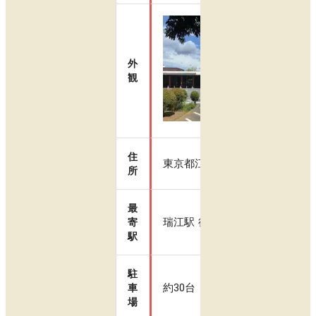
外
観
住
東京都江戸川区春江町3-26-1
所
最
瑞江駅 徒歩10分
寄
駅
駐
約30台
車
場