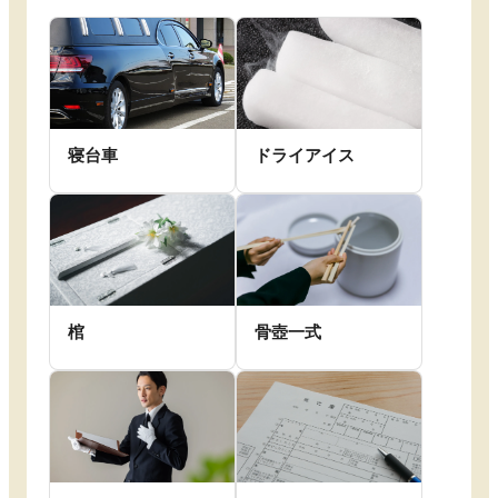
寝台車
ドライアイス
棺
骨壺一式