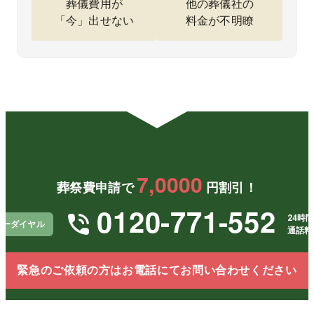
葬儀費用が
他の葬儀社の
本当に
安なく
められ
「今」出せない
料金が不明瞭
助かり
進めら
ること
まし
れたの
もな
た。あ
も良か
く、シ
りがと
ったで
ンプル
うござ
す。
で誠実
いま
葬儀か
な対応
す。
ら納骨
がとて
まで一
も印象
貫して
的でし
対応し
た。最
ていた
終的に
だき、
想定し
7,0000
家族と
た金額
葬祭費申請で
円割引！
しても
を超え
とても
ること
0120-771-552
助かり
が一切
24時間
リーダイヤル
まし
なく、
通話料
た。落
経済的
ち着い
にも精
て見送
神的に
緊急のご依頼の方はお電話にてお問い合わせください
ること
も安心
がで
できた
き、お
ことに
願いし
感謝し