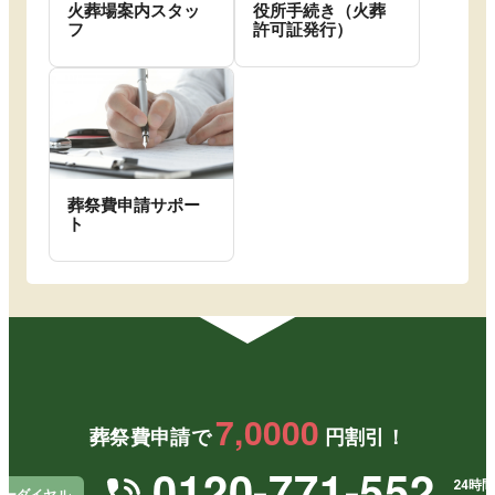
火葬場案内スタッ
役所手続き（火葬
フ
許可証発行）
葬祭費申請サポー
ト
7,0000
葬祭費申請で
円割引！
0120-771-552
24時間
リーダイヤル