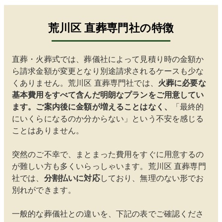
て良か
ていま
ったと
す。
荒川区
直葬専門社の特徴
思って
いま
す。
直葬・火葬式では、葬儀社によって見積り時の金額か
ら請求金額が変更となり別途請求されるケースも少な
くありません。
荒川区
直葬専門社では、
火葬に必要な
基本費用をすべて含んだ明朗なプランをご用意してい
ます。ご案内後に金額が増えることはなく、
「最終的
にいくらになるのか分からない」という不安を感じる
ことはありません。
突然のご不幸で、まとまった費用をすぐに用意するの
が難しい方も多くいらっしゃいます。
荒川区
直葬専門
社では、
分割払いに対応
しており、無理のない形でお
別れができます。
一般的な葬儀社との違いを、下記の表でご確認くださ