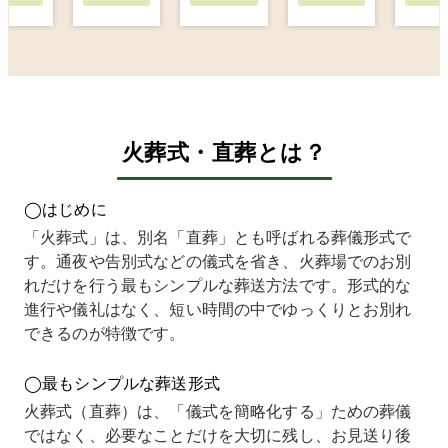
願いし
納骨を
お願い
から費
数社
よう
どうす
しまし
用を抑
比較
と、い
るかも
たが、
えて」
まし
くつか
含めて
こちら
と言わ
た。
の葬儀
悩んで
の説明
れてい
こち
社に見
おり、
が一番
たた
の見
積りを
できれ
丁寧
め、安
もり
依頼し
ばまと
で、料
心して
非常
火葬式・直葬とは？
ました
めて相
金の内
お願い
シン
が、ど
談でき
容も非
できる
ルで
こも火
る葬儀
常にわ
葬儀社
総額
◯はじめに
葬料金
社を探
かりや
を荒川
最初
を含め
してい
すかっ
区で探
ら示
「火葬式」は、別名「直葬」とも呼ばれる葬儀形式で
40
まし
たで
しまし
れて
す。通夜や告別式などの儀式を省き、火葬場でのお別
万〜
た。
す。最
た。
まし
0万
いくつ
初に提
他社は
た。
れだけを行う最もシンプルな葬送方法です。形式的な
円ほど
か問い
示され
細かい
「追
進行や儀礼はなく、短い時間の中でゆっくりとお別れ
の金額
合わせ
た総額
項目が
費用
できるのが特徴です。
でし
もしま
が最後
多く、
あり
た。
した
まで変
結局ど
せん
突然そ
が、納
わらな
こまで
とい
◯最もシンプルな葬送形式
のよう
骨先の
いと説
必要な
説明
なお金
ことま
明して
のか判
あり
火葬式（直葬）は、「儀式を簡略化する」ための葬儀
を用意
できち
いただ
断が難
即決
ではなく、必要なことだけを大切に残し、お見送り後
するこ
んと相
き、不
しかっ
まし