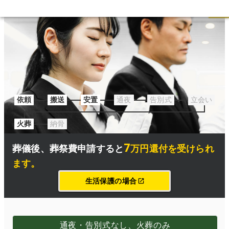
葬祭費の申請についてはこちら
依頼
搬送
安置
通夜
告別式
立会い
火葬
納骨
7
葬儀後、
葬祭費申請
すると
万円還付を受けられ
ます
。
生活保護の場合
通夜・告別式なし、火葬のみ