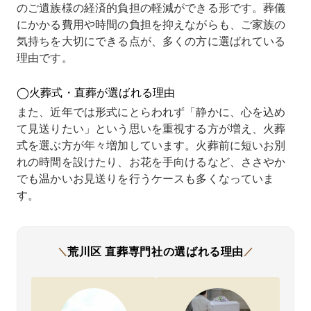
のご遺族様の経済的負担の軽減ができる形です。葬儀
とはで
談でき
安が解
たので
た。
きず、
るとこ
消され
すが、
実際
にかかる費用や時間の負担を抑えながらも、ご家族の
どこか
ろは意
まし
こちら
その
気持ちを大切にできる点が、多くの方に選ばれている
から借
外と少
た。他
は最初
りで
理由です。
り入れ
なく、
社では
から総
最後
をしな
どうし
「追加
額を提
で金
ければ
たもの
費用が
示して
が変
◯火葬式・直葬が選ばれる理由
ならな
かと思
発生す
くださ
るこ
いのか
ってい
るかも
り、と
はあ
また、近年では形式にとらわれず「静かに、心を込め
と本気
たとこ
しれな
ても明
ませ
て見送りたい」という思いを重視する方が増え、火葬
で悩ん
ろ直葬
い」と
快でし
でし
式を選ぶ方が年々増加しています。火葬前に短いお別
でいま
専門社
曖昧な
た。
た。
した。
さんを
言い方
直葬も
経済
れの時間を設けたり、お花を手向けるなど、ささやか
そんな
見つけ
をされ
あるか
に安
でも温かいお見送りを行うケースも多くなっていま
時に分
まし
ていま
と思い
でき
す。
割で支
た。
した
ますが
こと
払いが
こちら
が、こ
無駄な
で、
できる
では火
ちらは
提案も
持ち
直葬専
葬だけ
最初か
なく、
集中
門社さ
でなく
ら最後
必要十
て母
荒川区
直葬専門社の
選ばれる理由
＼
／
んを知
納骨先
まで明
分な形
見送
り、相
につい
快でし
で進め
たこ
談させ
ても相
た。
ていた
が何
ていた
談でき
費用の
だけま
りあ
だきま
るプラ
面で家
した。
がた