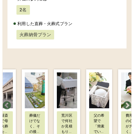
2名
利用した直葬・火葬式プラン
火葬納骨プラン
町屋斎
葬儀だ
荒川区
父の希
費用
場で母
けでな
で何社
望で
の心
の火葬
く、そ
か見積
「簡素
が大
式をお
の後の
もりを
でいい
く、