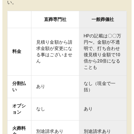
い。
直葬専門社
一般葬儀社
HPの記載は〇〇万
見積り金額から請
円〜。金額が不透
求金額が変更にな
明で、打ち合わせ
料金
る事はございませ
後見積り金額で10
ん
倍から20倍になる
ことも
分割払
なし（現金で一
あり
い
括）
オプシ
なし
あり
ョン
火葬料
別途請求あり
別途請求あり