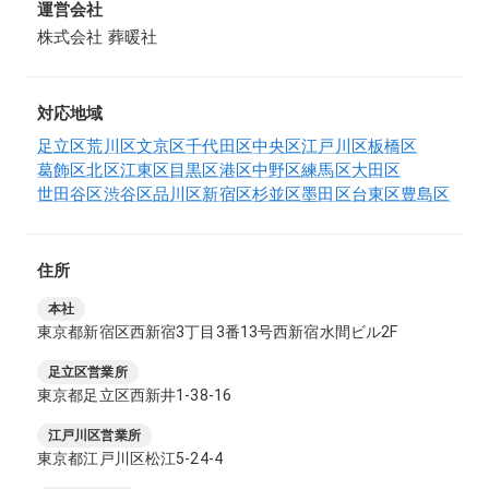
運営会社
株式会社 葬暖社
対応地域
足立区
荒川区
文京区
千代田区
中央区
江戸川区
板橋区
葛飾区
北区
江東区
目黒区
港区
中野区
練馬区
大田区
世田谷区
渋谷区
品川区
新宿区
杉並区
墨田区
台東区
豊島区
住所
本社
東京都新宿区西新宿3丁目3番13号西新宿水間ビル2F
足立区営業所
東京都足立区西新井1-38-16
江戸川区営業所
東京都江戸川区松江5-24-4