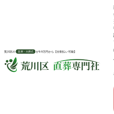
ご家族が不在でも葬儀を代行します
火葬 代行プラン
荒川区
の
が9.9万円から【分割払い可能】
直葬・火葬式
直葬・火葬式に必要な項目を全て含んだプラン
119,800
葬祭費適用時の料金
葬祭費申請
7万
円引き
税込
189,800
円
通常価格
円
分割払い対応可能
対応地域や火葬場費用など、よくある質問を確認する
お骨の
送料無料