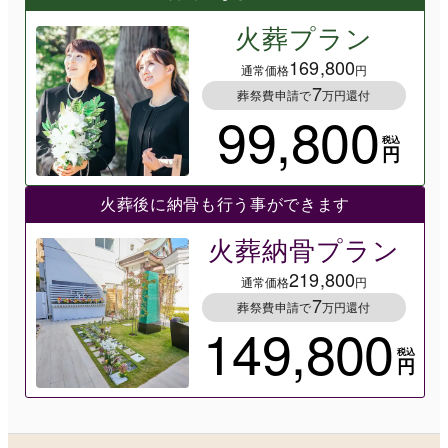
火葬プラン
169,800
通常価格
円
7
葬祭費申請で
万円還付
99,800
税込
円
火葬後に納骨も行う事ができます
火葬納骨プラン
219,800
通常価格
円
7
葬祭費申請で
万円還付
149,800
税込
円